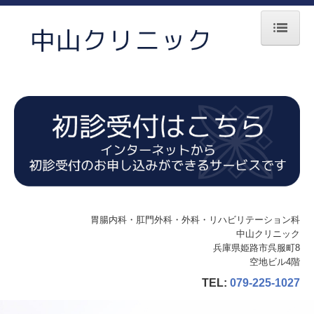
ホーム
院長紹介
診療のご案内
リハビリテーション
初診の方へ
施設・設備のご案内
胃腸内科・肛門外科・外科・リハビリテーション科
交通案内
中山クリニック
兵庫県姫路市呉服町8
プライバシーポリシー
空地ビル4階
TEL:
079-225-1027