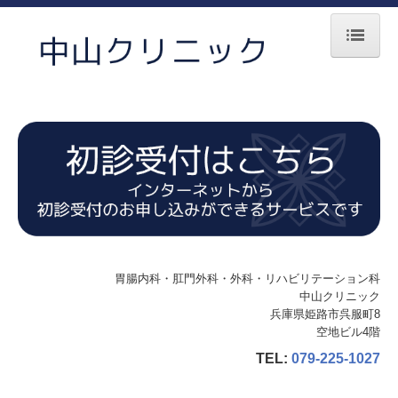
ホーム
院長紹介
診療のご案内
リハビリテーション
初診の方へ
施設・設備のご案内
胃腸内科・肛門外科・外科・リハビリテーション科
交通案内
中山クリニック
兵庫県姫路市呉服町8
プライバシーポリシー
空地ビル4階
TEL:
079-225-1027